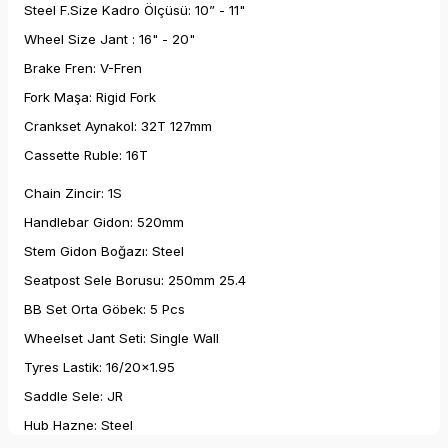
Steel F.Size Kadro Ölçüsü: 10” - 11"
Wheel Size Jant : 16" - 20"
Brake Fren: V-Fren
Fork Maşa: Rigid Fork
Crankset Aynakol: 32T 127mm
Cassette Ruble: 16T
Chain Zincir: 1S
Handlebar Gidon: 520mm
Stem Gidon Boğazı: Steel
Seatpost Sele Borusu: 250mm 25.4
BB Set Orta Göbek: 5 Pcs
Wheelset Jant Seti: Single Wall
Tyres Lastik: 16/20x1.95
Saddle Sele: JR
Hub Hazne: Steel